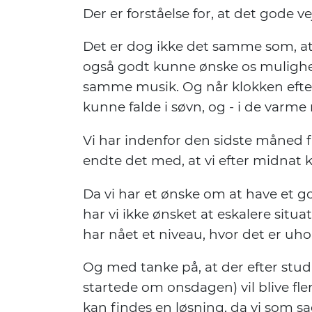
Der er forståelse for, at det gode 
Det er dog ikke det samme som, a
også godt kunne ønske os mulighed f
samme musik. Og når klokken efterh
kunne falde i søvn, og - i de varm
Vi har indenfor den sidste måned f
endte det med, at vi efter midnat k
Da vi har et ønske om at have et g
har vi ikke ønsket at eskalere situ
har nået et niveau, hvor det er uho
Og med tanke på, at der efter studi
startede om onsdagen) vil blive fle
kan findes en løsning, da vi som s