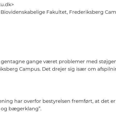
ku.dk>
 Biovidenskabelige Fakultet, Frederiksberg Ca
er gentagne gange været problemer med støjgen
iksberg Campus. Det drejer sig især om afspilnin
ning har overfor bestyrelsen fremført, at det er ti
g og bægerklang”.