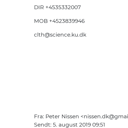
DIR +4535332007
MOB +4523839946
clth@science.ku.dk
Fra: Peter Nissen <nissen.dk@gma
Sendt: 5. august 2019 09:51