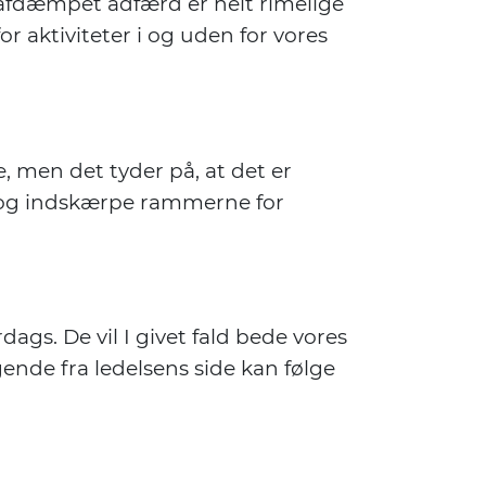
l afdæmpet adfærd er helt rimelige
or aktiviteter i og uden for vores
, men det tyder på, at det er
em og indskærpe rammerne for
rdags. De vil I givet fald bede vores
gende fra ledelsens side kan følge