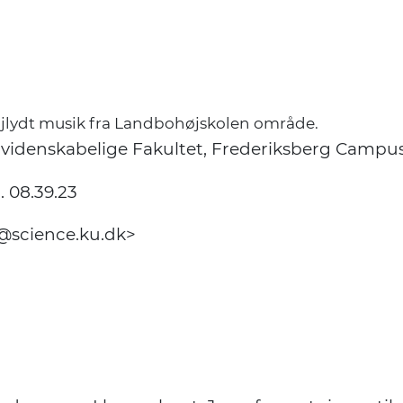
øjlydt musik fra Landbohøjskolen område.
iovidenskabelige Fakultet, Frederiksberg Campu
. 08.39.23
h@science.ku.dk>