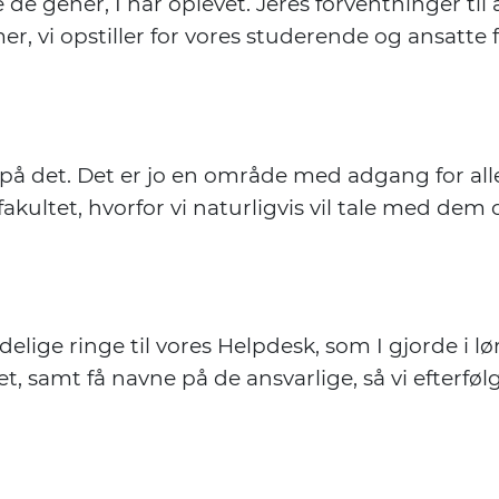
 de gener, I har oplevet. Jeres forventninger ti
r, vi opstiller for vores studerende og ansatte f
 på det. Det er jo en område med adgang for alle
 fakultet, hvorfor vi naturligvis vil tale med d
delige ringe til vores Helpdesk, som I gjorde i lø
, samt få navne på de ansvarlige, så vi efterføl