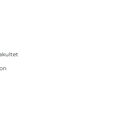
akultet
ion