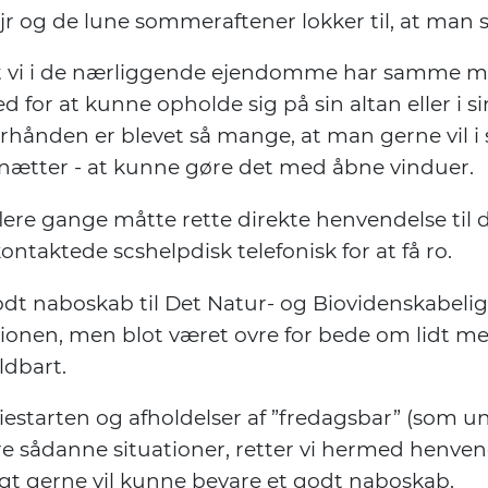
vejr og de lune sommeraftener lokker til, at man
t vi i de nærliggende ejendomme har samme mu
or at kunne opholde sig på sin altan eller i si
ånden er blevet så mange, at man gerne vil i se
e nætter - at kunne gøre det med åbne vinduer.
lere gange måtte rette direkte henvendelse til d
ontaktede scshelpdisk telefonisk for at få ro.
odt naboskab til Det Natur- og Biovidenskabeli
ationen, men blot været ovre for bede om lidt me
ldbart.
estarten og afholdelser af ”fredagsbar” (som und
re sådanne situationer, retter vi hermed henvende
agt gerne vil kunne bevare et godt naboskab.